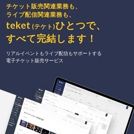
チケット販売関連業務も、
ライブ配信関連業務も、
teket
ひとつで、
(テケト)
すべて完結
します
！
リアルイベントもライブ配信もサポートする
電子チケット販売サービス