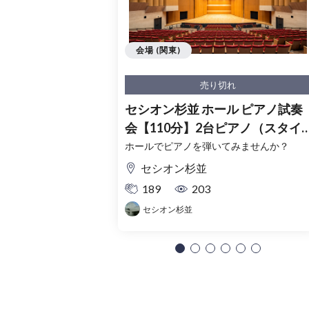
会場 (関東)
売り切れ
セシオン杉並 ホール ピアノ試奏
会【110分】2台ピアノ（スタイ
ンウェイ・ベーゼンドルファー
ホールでピアノを弾いてみませんか？
セシオン杉並
189
203
セシオン杉並