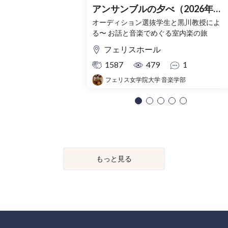
アンサンブルの夕べ（2026年
度）
オーディション選抜学生と黒川教授によ
る〜 お話と音楽でめぐる室内楽の旅
フェリスホール
1587
479
1
フェリス女学院大学 音楽学部
もっと見る