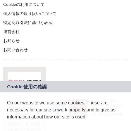
Cookieの利用について
個人情報の取り扱いについて
特定商取引法に基づく表示
運営会社
お知らせ
お問い合わせ
本サービスは、NTT
JASRAC許諾番号：
On our website we use some cookies. These are
ドコモグループの新
9024936001Y45037
規事業創出プログラ
necessary for our site to work properly and to give us
JASRAC許諾番号：
ム「docomo
9024936002Y45040
information about how our site is used.
STARTUP」を通じて
企画され、株式会社
teketにより運営され