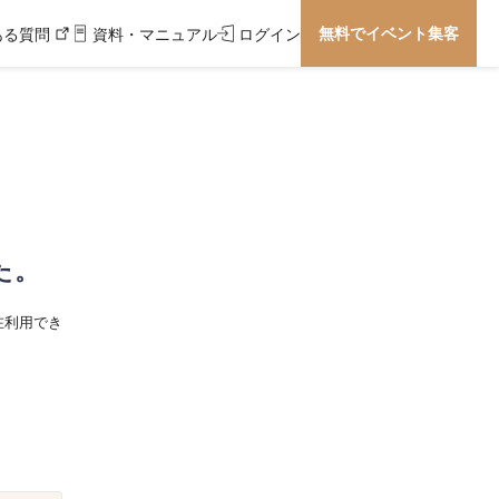
無料でイベント集客
ある質問
資料・マニュアル
ログイン
た。
在利用でき