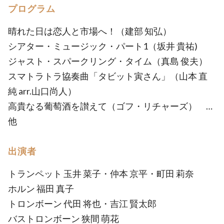
プログラム
晴れた日は恋人と市場へ！（建部 知弘）
シアター・ミュージック・パート1（坂井 貴祐)
ジャスト・スパークリング・タイム（真島 俊夫）
スマトラトラ協奏曲「タビット寅さん」（山本 直
純 arr.山口尚人）
高貴なる葡萄酒を讃えて（ゴフ・リチャーズ） …
他
出演者
トランペット 玉井 菜子・仲本 京平・町田 莉奈
ホルン 福田 真子
トロンボーン 代田 将也・吉江 賢太郎
バストロンボーン 狭間 萌花