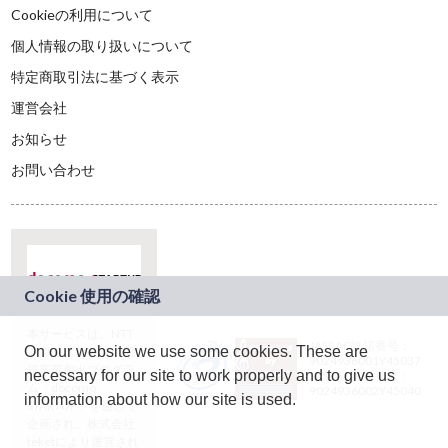
Cookieの利用について
個人情報の取り扱いについて
特定商取引法に基づく表示
運営会社
お知らせ
お問い合わせ
本サービスは、NTT
JASRAC許諾番号：
On our website we use some cookies. These are
ドコモグループの新
9024936001Y45037
規事業創出プログラ
necessary for our site to work properly and to give us
JASRAC許諾番号：
ム「docomo
9024936002Y45040
information about how our site is used.
STARTUP」を通じて
企画され、株式会社
teketにより運営され