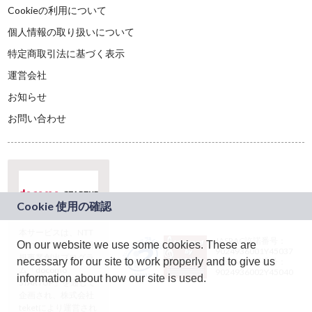
Cookieの利用について
個人情報の取り扱いについて
特定商取引法に基づく表示
運営会社
お知らせ
お問い合わせ
本サービスは、NTT
JASRAC許諾番号：
On our website we use some cookies. These are
ドコモグループの新
9024936001Y45037
規事業創出プログラ
necessary for our site to work properly and to give us
JASRAC許諾番号：
ム「docomo
9024936002Y45040
information about how our site is used.
STARTUP」を通じて
企画され、株式会社
teketにより運営され