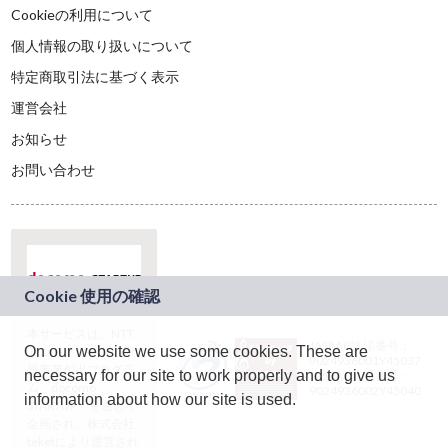
Cookieの利用について
個人情報の取り扱いについて
特定商取引法に基づく表示
運営会社
お知らせ
お問い合わせ
本サービスは、NTT
JASRAC許諾番号：
On our website we use some cookies. These are
ドコモグループの新
9024936001Y45037
規事業創出プログラ
necessary for our site to work properly and to give us
JASRAC許諾番号：
ム「docomo
9024936002Y45040
information about how our site is used.
STARTUP」を通じて
企画され、株式会社
teketにより運営され