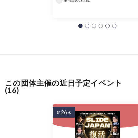
室内楽の万華鏡
この団体主催の近日予定イベント
(16)
26
8/
水