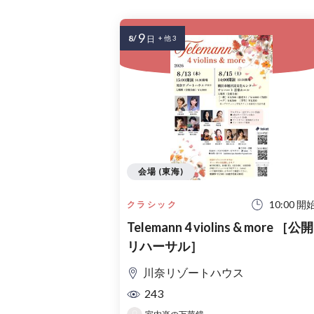
9
8/
日
+ 他 3
会場 (東海)
10:00 開
クラシック
Telemann 4 violins & more ［公開
リハーサル］
川奈リゾートハウス
243