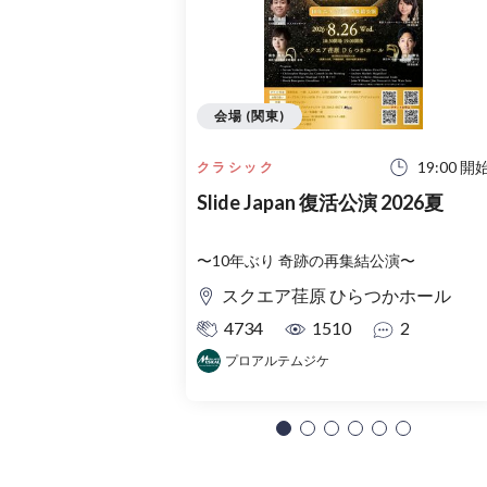
会場 (関東)
19:00 開
クラシック
Slide Japan 復活公演 2026夏
〜10年ぶり 奇跡の再集結公演〜
スクエア荏原 ひらつかホール
4734
1510
2
プロアルテムジケ