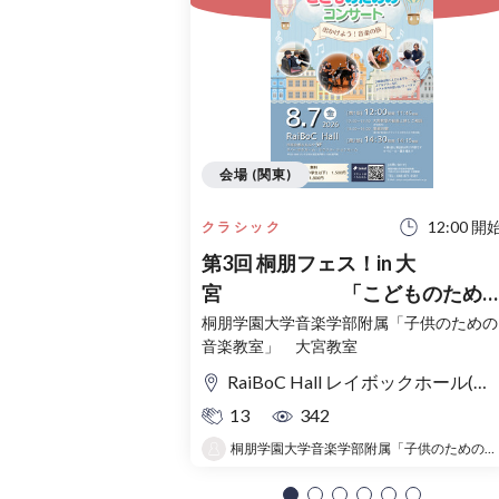
会場 (関東)
12:00 開
クラシック
第3回 桐朋フェス！in 大
宮 「こどものため
コンサート」〜出かけよう！音
桐朋学園大学音楽学部附属「子供のための
音楽教室」 大宮教室
の旅〜
RaiBoC Hall レイボックホール(市民会館おおみや) 5F リハーサルルーム・レクリエーションルーム
13
342
桐朋学園大学音楽学部附属「子供のための音楽教室 」大宮教室