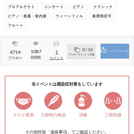
プロアルテケト
コンサート
ピアノ
クラシック
ピアノ・楽器・室内楽
ウィーンフィル
座席指定可
フルート
0
/ 10
1087
4714
1
シェアでイベント応
ブラボーでイベント応援
回閲覧
ブラボー
コメント
援
当イベントは感染症対策をしています
マスク着用
入館時の検温
消毒
三密回避
その他対策「
連絡事項
」でご確認ください。