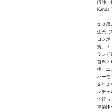
講師：
Kanda, 
１０歳
生氏（
ロンボ
賞。１
ランド
首席ト
後、ニ
ハーモ
２年よ
ンチェ
で行っ
軍楽隊