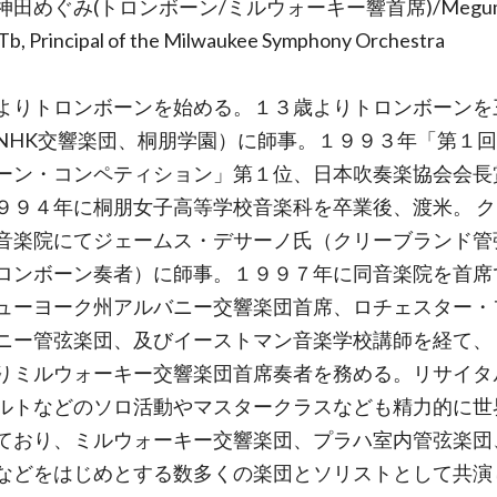
神田めぐみ(トロンボーン/ミルウォーキー響首席)/Megum
Tb, Principal of the Milwaukee Symphony Orchestra
よりトロンボーンを始める。１３歳よりトロンボーンを
NHK交響楽団、桐朋学園）に師事。１９９３年「第１
ーン・コンペティション」第１位、日本吹奏楽協会会長
９９４年に桐朋女子高等学校音楽科を卒業後、渡米。 
音楽院にてジェームス・デサーノ氏（クリーブランド管
ロンボーン奏者）に師事。１９９７年に同音楽院を首席
ューヨーク州アルバニー交響楽団首席、ロチェスター・
ニー管弦楽団、及びイーストマン音楽学校講師を経て、
りミルウォーキー交響楽団首席奏者を務める。リサイタ
ルトなどのソロ活動やマスタークラスなども精力的に世
ており、ミルウォーキー交響楽団、プラハ室内管弦楽団
などをはじめとする数多くの楽団とソリストとして共演