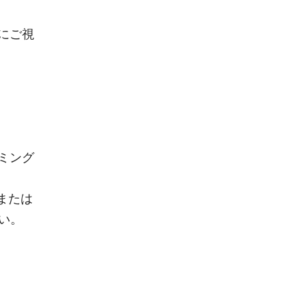
にご視
ミング
または
さい。