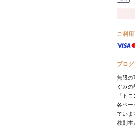
ご利用
プログ
無限の
ぐみの
「トロ
各ペー
ていま
教則本