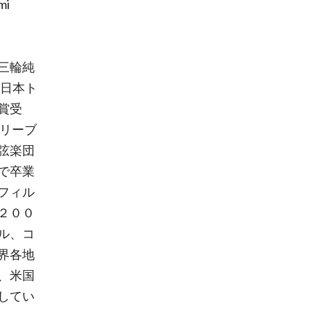
i
三輪純
回日本ト
賞受
クリーブ
弦楽団
で卒業
フィル
２００
ル、コ
界各地
、米国
してい