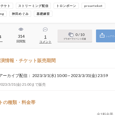
ルテケト
ストリーミング配信
トロンボーン
proarteket
ing
神田めぐみ
基礎練習
0
/ 10
314
4
1
シェアで
ブラボーでイベント応援
回閲覧
ー
コメント
開演情報・チケット販売期間
アーカイブ配信：
2023/3/1(水) 10:00 ~ 2023/3/31(金) 23:59
2023/3/31(金) 21:00まで販売
トの種類・料金帯
全
1
料金帯