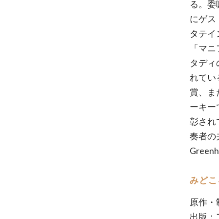
る。委
にゲス
タテイ
「マニ
タディの
れてい
賞、ま
ーキー
彰され
奏者の
Green
みどこ
原作・
出版：