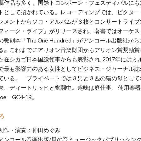
嘱作品も多く、国際トロンボーン・フェスティバルにも
トとして招かれている。レコーディングでは、ビクター
ンメントからソロ・アルバムが３枚とコンサートライブ
フィーク・ライブ」がリリースされ、著書ではオーケス
教則本「The One Hundred」がアンコール出版社か
る。これまでにアリオン音楽財団からアリオン賞奨励賞
た在シカゴ日本国総領事からも表彰され, 2017年にはミ
で最も影響力のある女性としてビジネス・ジャーナル誌
ている。 プライベートでは３男と３匹の猫の母として
夫、ディートリッヒと奮闘中。趣味は庭仕事。 使用楽器
hoe GC4-1R。
ろ
制作・演奏：神田めぐみ
アンコール音楽出版/風の音ミュージックパブリッシン