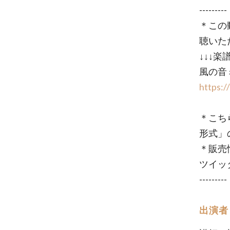
---------
＊この
聴いた
↓↓↓楽
風の音
https:/
＊こち
形式」
＊販売
ツイッ
---------
出演者