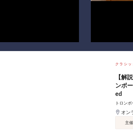
クラシッ
【解説
ンボーン
ed
トロンボ
オン
主