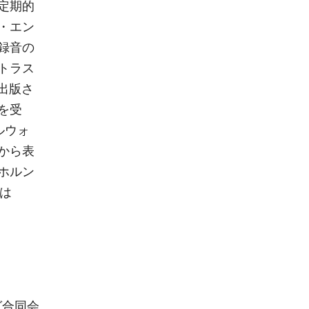
定期的
・エン
録音の
トラス
ら出版さ
を受
ルウォ
から表
ホルン
は
グ合同会