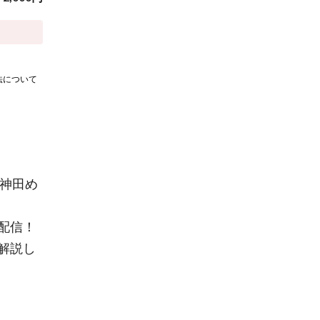
法について
 神田め
配信！
解説し