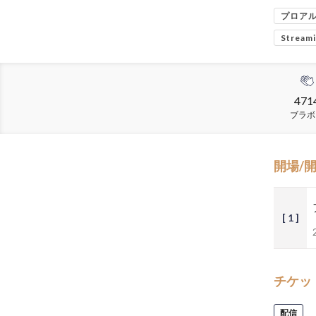
プロア
Stream
471
ブラボ
開場/
[ 1 ]
チケッ
配信