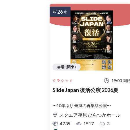
26
8/
水
会場 (関東)
19:00 開
クラシック
Slide Japan 復活公演 2026夏
〜10年ぶり 奇跡の再集結公演〜
スクエア荏原 ひらつかホール
4735
1517
3