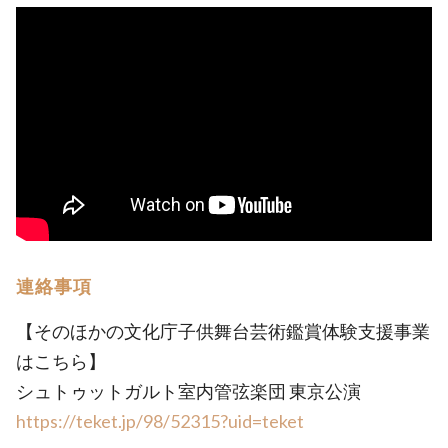
連絡事項
【そのほかの文化庁子供舞台芸術鑑賞体験支援事業
はこちら】
シュトゥットガルト室内管弦楽団 東京公演
https://teket.jp/98/52315?uid=teket