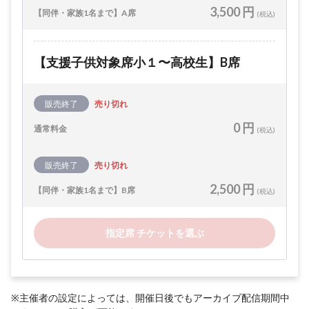
3,500 円
【同伴・家族1名まで】A席
(税込)
【支援子供対象席小１〜高校生】B席
販売終了
売り切れ
0 円
通常料金
(税込)
販売終了
売り切れ
2,500 円
【同伴・家族1名まで】B席
(税込)
指定席 チケットを選ぶ
※主催者の設定によっては、開催日後でもアーカイブ配信期間中