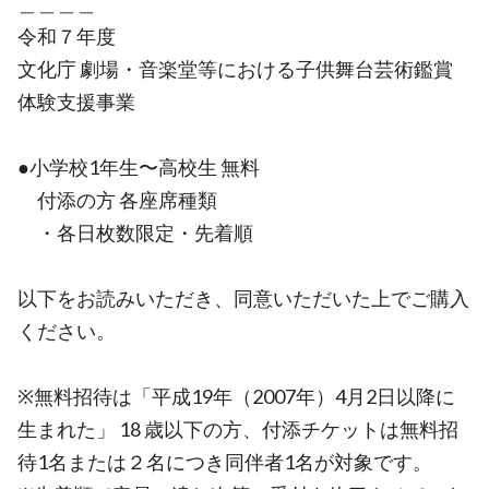
＿＿＿＿
令和７年度
文化庁 劇場・音楽堂等における子供舞台芸術鑑賞
体験支援事業
●小学校1年生〜高校生 無料
付添の方 各座席種類
・各日枚数限定・先着順
以下をお読みいただき、同意いただいた上でご購入
ください。
※無料招待は「平成19年（2007年）4月2日以降に
生まれた」 18 歳以下の方、付添チケットは無料招
待1名または２名につき同伴者1名が対象です。