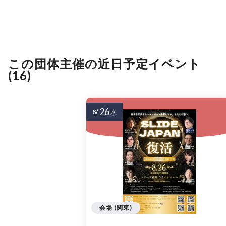
この団体主催の近日予定イベント
(16)
26
8/
水
会場 (関東)