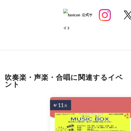
公式サ
イト
吹奏楽・声楽・合唱に関連するイベ
ント
11
8/
火