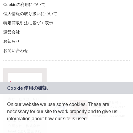
Cookieの利用について
個人情報の取り扱いについて
特定商取引法に基づく表示
運営会社
お知らせ
お問い合わせ
本サービスは、NTT
JASRAC許諾番号：
On our website we use some cookies. These are
ドコモグループの新
9024936001Y45037
規事業創出プログラ
necessary for our site to work properly and to give us
JASRAC許諾番号：
ム「docomo
9024936002Y45040
information about how our site is used.
STARTUP」を通じて
企画され、株式会社
teketにより運営され