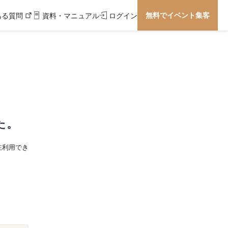
無料でイベント集客
ある質問
資料・マニュアル
ログイン
た。
在利用でき