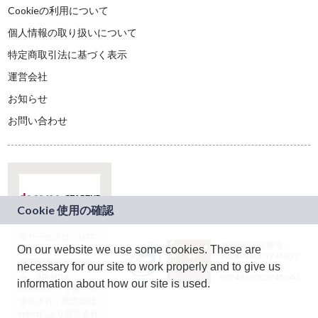
Cookieの利用について
個人情報の取り扱いについて
特定商取引法に基づく表示
運営会社
お知らせ
お問い合わせ
本サービスは、NTT
JASRAC許諾番号：
On our website we use some cookies. These are
ドコモグループの新
9024936001Y45037
規事業創出プログラ
necessary for our site to work properly and to give us
JASRAC許諾番号：
ム「docomo
9024936002Y45040
information about how our site is used.
STARTUP」を通じて
企画され、株式会社
teketにより運営され