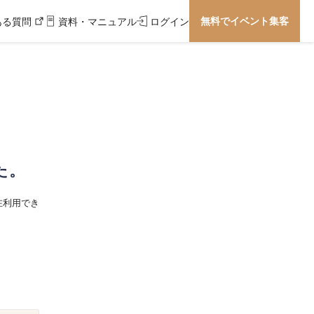
無料でイベント集客
ある質問
資料・マニュアル
ログイン
た。
在利用でき