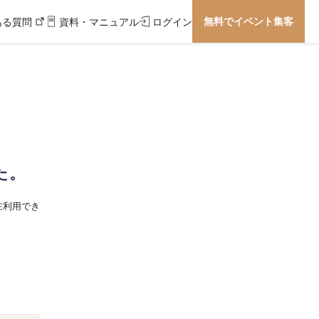
無料でイベント集客
ある質問
資料・マニュアル
ログイン
た。
在利用でき