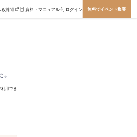
無料でイベント集客
ある質問
資料・マニュアル
ログイン
た。
在利用でき