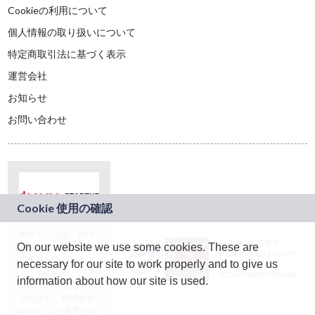
Cookieの利用について
個人情報の取り扱いについて
特定商取引法に基づく表示
運営会社
お知らせ
お問い合わせ
本サービスは、NTT
JASRAC許諾番号：
On our website we use some cookies. These are
ドコモグループの新
9024936001Y45037
規事業創出プログラ
necessary for our site to work properly and to give us
JASRAC許諾番号：
ム「docomo
9024936002Y45040
information about how our site is used.
STARTUP」を通じて
企画され、株式会社
teketにより運営され