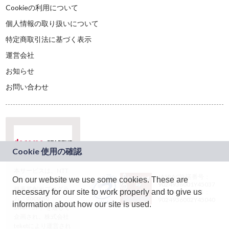
Cookieの利用について
個人情報の取り扱いについて
特定商取引法に基づく表示
運営会社
お知らせ
お問い合わせ
本サービスは、NTT
JASRAC許諾番号：
On our website we use some cookies. These are
ドコモグループの新
9024936001Y45037
規事業創出プログラ
necessary for our site to work properly and to give us
JASRAC許諾番号：
ム「docomo
9024936002Y45040
information about how our site is used.
STARTUP」を通じて
企画され、株式会社
teketにより運営され