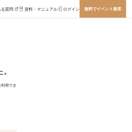
無料でイベント集客
ある質問
資料・マニュアル
ログイン
た。
在利用でき