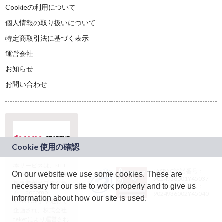
Cookieの利用について
個人情報の取り扱いについて
特定商取引法に基づく表示
運営会社
お知らせ
お問い合わせ
本サービスは、NTT
JASRAC許諾番号：
On our website we use some cookies. These are
ドコモグループの新
9024936001Y45037
規事業創出プログラ
necessary for our site to work properly and to give us
JASRAC許諾番号：
ム「docomo
9024936002Y45040
information about how our site is used.
STARTUP」を通じて
企画され、株式会社
teketにより運営され