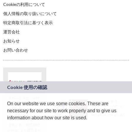
Cookieの利用について
個人情報の取り扱いについて
特定商取引法に基づく表示
運営会社
お知らせ
お問い合わせ
本サービスは、NTT
JASRAC許諾番号：
On our website we use some cookies. These are
ドコモグループの新
9024936001Y45037
規事業創出プログラ
necessary for our site to work properly and to give us
JASRAC許諾番号：
ム「docomo
9024936002Y45040
information about how our site is used.
STARTUP」を通じて
企画され、株式会社
teketにより運営され