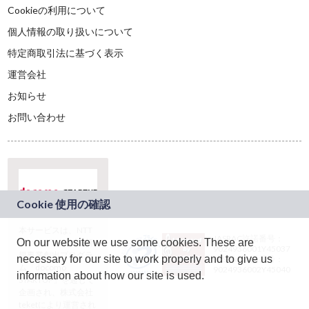
Cookieの利用について
個人情報の取り扱いについて
特定商取引法に基づく表示
運営会社
お知らせ
お問い合わせ
本サービスは、NTT
JASRAC許諾番号：
On our website we use some cookies. These are
ドコモグループの新
9024936001Y45037
規事業創出プログラ
necessary for our site to work properly and to give us
JASRAC許諾番号：
ム「docomo
9024936002Y45040
information about how our site is used.
STARTUP」を通じて
企画され、株式会社
teketにより運営され