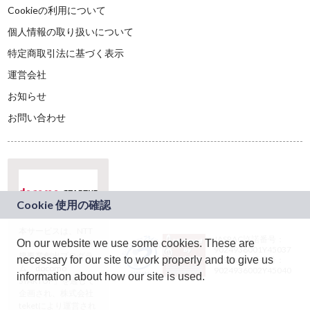
Cookieの利用について
個人情報の取り扱いについて
特定商取引法に基づく表示
運営会社
お知らせ
お問い合わせ
本サービスは、NTT
JASRAC許諾番号：
On our website we use some cookies. These are
ドコモグループの新
9024936001Y45037
規事業創出プログラ
necessary for our site to work properly and to give us
JASRAC許諾番号：
ム「docomo
9024936002Y45040
information about how our site is used.
STARTUP」を通じて
企画され、株式会社
teketにより運営され