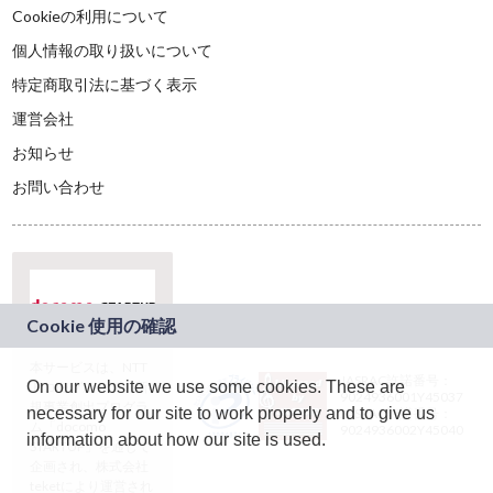
Cookieの利用について
個人情報の取り扱いについて
特定商取引法に基づく表示
運営会社
お知らせ
お問い合わせ
本サービスは、NTT
JASRAC許諾番号：
On our website we use some cookies. These are
ドコモグループの新
9024936001Y45037
規事業創出プログラ
necessary for our site to work properly and to give us
JASRAC許諾番号：
ム「docomo
9024936002Y45040
information about how our site is used.
STARTUP」を通じて
企画され、株式会社
teketにより運営され