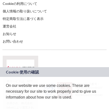
Cookieの利用について
個人情報の取り扱いについて
特定商取引法に基づく表示
運営会社
お知らせ
お問い合わせ
本サービスは、NTT
JASRAC許諾番号：
On our website we use some cookies. These are
ドコモグループの新
9024936001Y45037
規事業創出プログラ
necessary for our site to work properly and to give us
JASRAC許諾番号：
ム「docomo
9024936002Y45040
information about how our site is used.
STARTUP」を通じて
企画され、株式会社
teketにより運営され