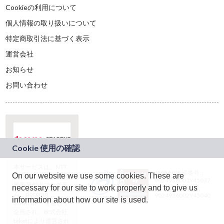
Cookieの利用について
個人情報の取り扱いについて
特定商取引法に基づく表示
運営会社
お知らせ
お問い合わせ
本サービスは、NTT
JASRAC許諾番号：
On our website we use some cookies. These are
ドコモグループの新
9024936001Y45037
規事業創出プログラ
necessary for our site to work properly and to give us
JASRAC許諾番号：
ム「docomo
9024936002Y45040
information about how our site is used.
STARTUP」を通じて
企画され、株式会社
teketにより運営され