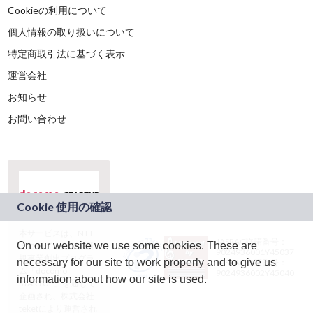
Cookieの利用について
個人情報の取り扱いについて
特定商取引法に基づく表示
運営会社
お知らせ
お問い合わせ
本サービスは、NTT
JASRAC許諾番号：
On our website we use some cookies. These are
ドコモグループの新
9024936001Y45037
規事業創出プログラ
necessary for our site to work properly and to give us
JASRAC許諾番号：
ム「docomo
9024936002Y45040
information about how our site is used.
STARTUP」を通じて
企画され、株式会社
teketにより運営され