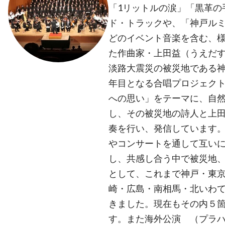
「1リットルの涙」「黒革の
ド・トラックや、「神戸ル
どのイベント音楽を含む、
た作曲家・上田益（うえだす
淡路大震災の被災地である神戸
年目となる合唱プロジェク
への思い」をテーマに、自
し、その被災地の詩人と上田
奏を行い、発信しています
やコンサートを通して互い
し、共感し合う中で被災地
として、これまで神戸・東
崎・広島・南相馬・北いわて
きました。現在もその内５
す。また海外公演 （プラ