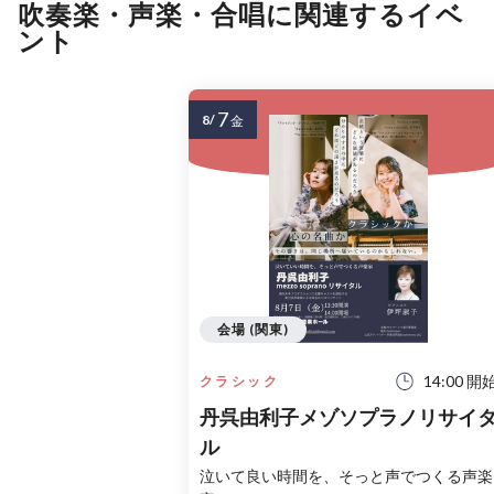
吹奏楽・声楽・合唱に関連するイベ
ント
7
8/
金
会場 (関東)
14:00 開
クラシック
丹呉由利子メゾソプラノリサイ
ル
泣いて良い時間を、そっと声でつくる声楽