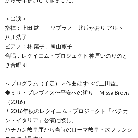
から毎年参加してきました。
＜出演＞
指揮：上田 益 ソプラノ：北爪かおり アルト：
八川浩子
ピアノ：林 葉子、陶山薫子
合唱：レクイエム・プロジェクト 神戸いのりのと
き合唱団
＜プログラム（予定）＞作曲はすべて上田益。
◆ミサ・ブレヴィス〜平安への祈り Missa Brevis
（2016）
＊2016年秋のレクイエム・プロジェクト「バチカ
ン・イタリア」公演に際し、
バチカン教皇庁から当時のローマ教皇・故フランシ