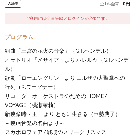
0
円
入場券
全
1
料金帯
ご利用には会員登録／ログインが必要です。
プログラム
組曲「王宮の花火の音楽」（G.F.ヘンデル）
オラトリオ「メサイア」より ハレルヤ（G.F.ヘンデ
ル）
歌劇「ローエングリン」より エルザの大聖堂への
行列（R.ワーグナー）
リコーダーオーケストラのための HOME /
VOYAGE（桃瀬茉莉）
新映像時・里山 より ともに生きる（巨勢典子）
～映画音楽の名曲より～
スカボロフェア / 戦場のメリークリスマス