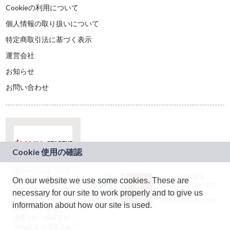
Cookieの利用について
個人情報の取り扱いについて
特定商取引法に基づく表示
運営会社
お知らせ
お問い合わせ
本サービスは、NTT
JASRAC許諾番号：
On our website we use some cookies. These are
ドコモグループの新
9024936001Y45037
規事業創出プログラ
necessary for our site to work properly and to give us
JASRAC許諾番号：
ム「docomo
9024936002Y45040
information about how our site is used.
STARTUP」を通じて
企画され、株式会社
teketにより運営され