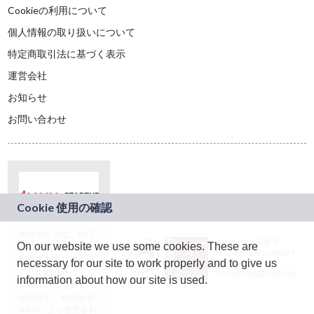
Cookieの利用について
個人情報の取り扱いについて
特定商取引法に基づく表示
運営会社
お知らせ
お問い合わせ
本サービスは、NTT
JASRAC許諾番号：
On our website we use some cookies. These are
ドコモグループの新
9024936001Y45037
規事業創出プログラ
necessary for our site to work properly and to give us
JASRAC許諾番号：
ム「docomo
9024936002Y45040
information about how our site is used.
STARTUP」を通じて
企画され、株式会社
teketにより運営され