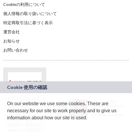
Cookieの利用について
個人情報の取り扱いについて
特定商取引法に基づく表示
運営会社
お知らせ
お問い合わせ
本サービスは、NTT
JASRAC許諾番号：
On our website we use some cookies. These are
ドコモグループの新
9024936001Y45037
規事業創出プログラ
necessary for our site to work properly and to give us
JASRAC許諾番号：
ム「docomo
9024936002Y45040
information about how our site is used.
STARTUP」を通じて
企画され、株式会社
teketにより運営され