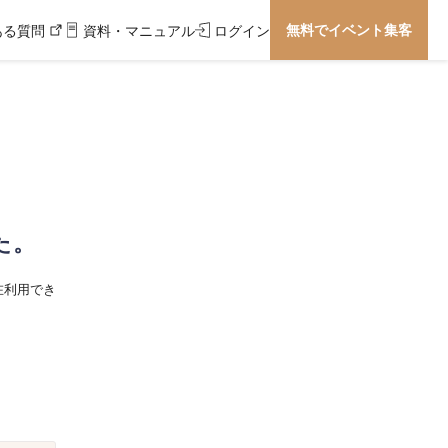
無料でイベント集客
ある質問
資料・マニュアル
ログイン
た。
在利用でき