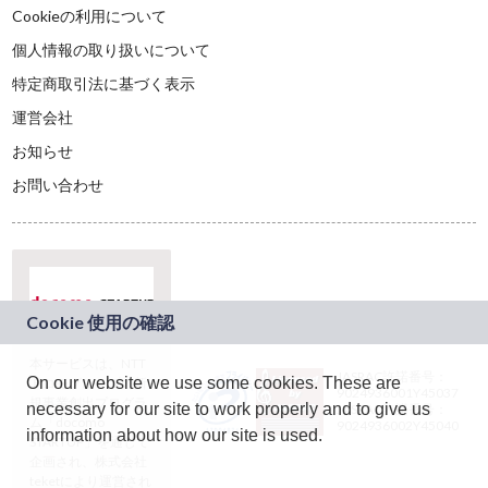
Cookieの利用について
個人情報の取り扱いについて
特定商取引法に基づく表示
運営会社
お知らせ
お問い合わせ
本サービスは、NTT
JASRAC許諾番号：
On our website we use some cookies. These are
ドコモグループの新
9024936001Y45037
規事業創出プログラ
necessary for our site to work properly and to give us
JASRAC許諾番号：
ム「docomo
9024936002Y45040
information about how our site is used.
STARTUP」を通じて
企画され、株式会社
teketにより運営され