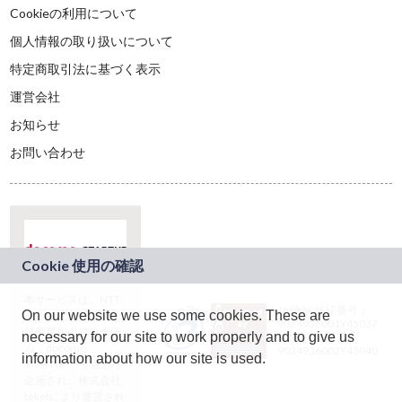
Cookieの利用について
個人情報の取り扱いについて
特定商取引法に基づく表示
運営会社
お知らせ
お問い合わせ
本サービスは、NTT
JASRAC許諾番号：
On our website we use some cookies. These are
ドコモグループの新
9024936001Y45037
規事業創出プログラ
necessary for our site to work properly and to give us
JASRAC許諾番号：
ム「docomo
9024936002Y45040
information about how our site is used.
STARTUP」を通じて
企画され、株式会社
teketにより運営され