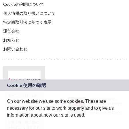
Cookieの利用について
個人情報の取り扱いについて
特定商取引法に基づく表示
運営会社
お知らせ
お問い合わせ
本サービスは、NTT
JASRAC許諾番号：
On our website we use some cookies. These are
ドコモグループの新
9024936001Y45037
規事業創出プログラ
necessary for our site to work properly and to give us
JASRAC許諾番号：
ム「docomo
9024936002Y45040
information about how our site is used.
STARTUP」を通じて
企画され、株式会社
teketにより運営され