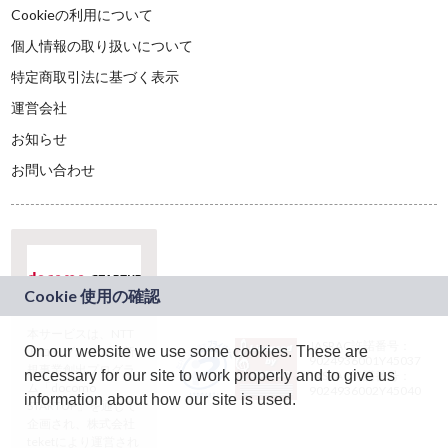
Cookieの利用について
個人情報の取り扱いについて
特定商取引法に基づく表示
運営会社
お知らせ
お問い合わせ
本サービスは、NTT
JASRAC許諾番号：
On our website we use some cookies. These are
ドコモグループの新
9024936001Y45037
規事業創出プログラ
necessary for our site to work properly and to give us
JASRAC許諾番号：
ム「docomo
9024936002Y45040
information about how our site is used.
STARTUP」を通じて
企画され、株式会社
teketにより運営され