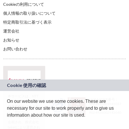
Cookieの利用について
個人情報の取り扱いについて
特定商取引法に基づく表示
運営会社
お知らせ
お問い合わせ
本サービスは、NTT
JASRAC許諾番号：
On our website we use some cookies. These are
ドコモグループの新
9024936001Y45037
規事業創出プログラ
necessary for our site to work properly and to give us
JASRAC許諾番号：
ム「docomo
9024936002Y45040
information about how our site is used.
STARTUP」を通じて
企画され、株式会社
teketにより運営され