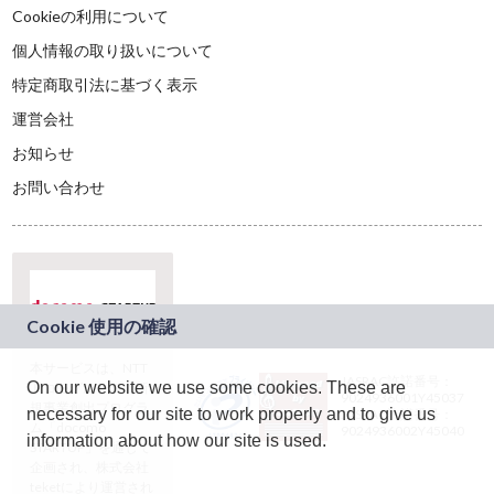
Cookieの利用について
個人情報の取り扱いについて
特定商取引法に基づく表示
運営会社
お知らせ
お問い合わせ
本サービスは、NTT
JASRAC許諾番号：
On our website we use some cookies. These are
ドコモグループの新
9024936001Y45037
規事業創出プログラ
necessary for our site to work properly and to give us
JASRAC許諾番号：
ム「docomo
9024936002Y45040
information about how our site is used.
STARTUP」を通じて
企画され、株式会社
teketにより運営され