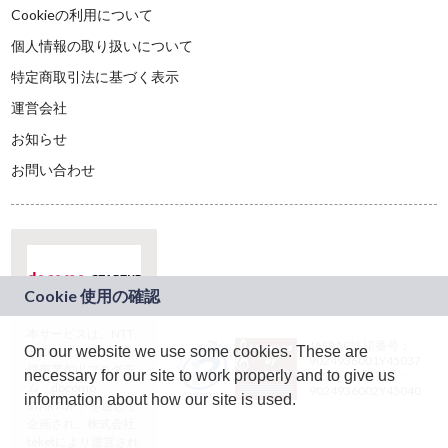
Cookieの利用について
個人情報の取り扱いについて
特定商取引法に基づく表示
運営会社
お知らせ
お問い合わせ
本サービスは、NTT
JASRAC許諾番号：
On our website we use some cookies. These are
ドコモグループの新
9024936001Y45037
規事業創出プログラ
necessary for our site to work properly and to give us
JASRAC許諾番号：
ム「docomo
9024936002Y45040
information about how our site is used.
STARTUP」を通じて
企画され、株式会社
teketにより運営され