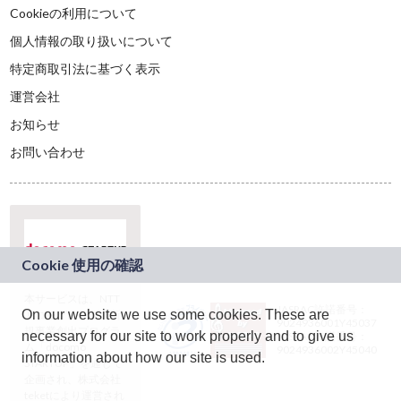
Cookieの利用について
個人情報の取り扱いについて
特定商取引法に基づく表示
運営会社
お知らせ
お問い合わせ
本サービスは、NTT
JASRAC許諾番号：
On our website we use some cookies. These are
ドコモグループの新
9024936001Y45037
規事業創出プログラ
necessary for our site to work properly and to give us
JASRAC許諾番号：
ム「docomo
9024936002Y45040
information about how our site is used.
STARTUP」を通じて
企画され、株式会社
teketにより運営され