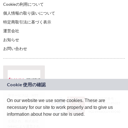
Cookieの利用について
個人情報の取り扱いについて
特定商取引法に基づく表示
運営会社
お知らせ
お問い合わせ
本サービスは、NTT
JASRAC許諾番号：
On our website we use some cookies. These are
ドコモグループの新
9024936001Y45037
規事業創出プログラ
necessary for our site to work properly and to give us
JASRAC許諾番号：
ム「docomo
9024936002Y45040
information about how our site is used.
STARTUP」を通じて
企画され、株式会社
teketにより運営され