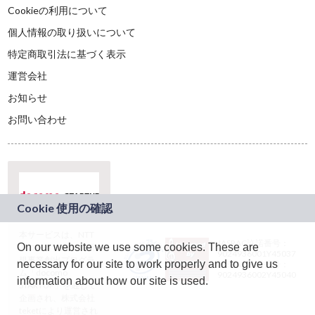
Cookieの利用について
個人情報の取り扱いについて
特定商取引法に基づく表示
運営会社
お知らせ
お問い合わせ
本サービスは、NTT
JASRAC許諾番号：
On our website we use some cookies. These are
ドコモグループの新
9024936001Y45037
規事業創出プログラ
necessary for our site to work properly and to give us
JASRAC許諾番号：
ム「docomo
9024936002Y45040
information about how our site is used.
STARTUP」を通じて
企画され、株式会社
teketにより運営され