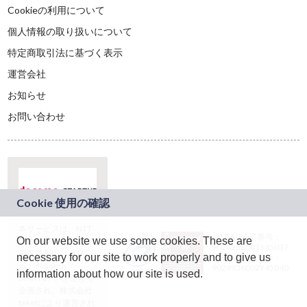
Cookieの利用について
個人情報の取り扱いについて
特定商取引法に基づく表示
運営会社
お知らせ
お問い合わせ
本サービスは、NTT
JASRAC許諾番号：
On our website we use some cookies. These are
ドコモグループの新
9024936001Y45037
規事業創出プログラ
necessary for our site to work properly and to give us
JASRAC許諾番号：
ム「docomo
9024936002Y45040
information about how our site is used.
STARTUP」を通じて
企画され、株式会社
teketにより運営され