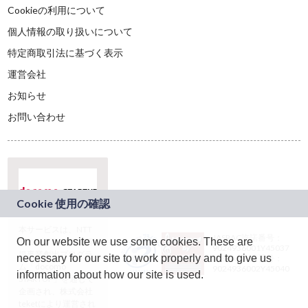
Cookieの利用について
個人情報の取り扱いについて
特定商取引法に基づく表示
運営会社
お知らせ
お問い合わせ
本サービスは、NTT
JASRAC許諾番号：
On our website we use some cookies. These are
ドコモグループの新
9024936001Y45037
規事業創出プログラ
necessary for our site to work properly and to give us
JASRAC許諾番号：
ム「docomo
9024936002Y45040
information about how our site is used.
STARTUP」を通じて
企画され、株式会社
teketにより運営され