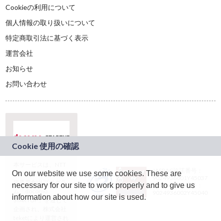
Cookieの利用について
個人情報の取り扱いについて
特定商取引法に基づく表示
運営会社
お知らせ
お問い合わせ
本サービスは、NTT
JASRAC許諾番号：
On our website we use some cookies. These are
ドコモグループの新
9024936001Y45037
規事業創出プログラ
necessary for our site to work properly and to give us
JASRAC許諾番号：
ム「docomo
9024936002Y45040
information about how our site is used.
STARTUP」を通じて
企画され、株式会社
teketにより運営され