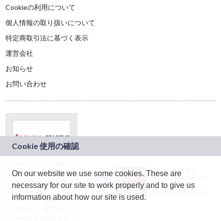
Cookieの利用について
個人情報の取り扱いについて
特定商取引法に基づく表示
運営会社
お知らせ
お問い合わせ
本サービスは、NTT
JASRAC許諾番号：
On our website we use some cookies. These are
ドコモグループの新
9024936001Y45037
規事業創出プログラ
necessary for our site to work properly and to give us
JASRAC許諾番号：
ム「docomo
9024936002Y45040
information about how our site is used.
STARTUP」を通じて
企画され、株式会社
teketにより運営され