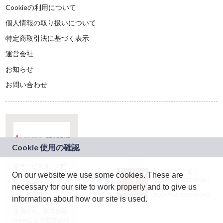
Cookieの利用について
個人情報の取り扱いについて
特定商取引法に基づく表示
運営会社
お知らせ
お問い合わせ
本サービスは、NTT
JASRAC許諾番号：
On our website we use some cookies. These are
ドコモグループの新
9024936001Y45037
規事業創出プログラ
necessary for our site to work properly and to give us
JASRAC許諾番号：
ム「docomo
9024936002Y45040
information about how our site is used.
STARTUP」を通じて
企画され、株式会社
teketにより運営され